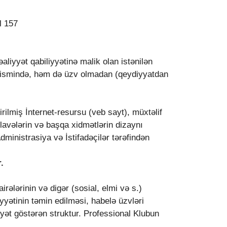
l 157
aliyyət qabiliyyətinə malik olan istənilən
 qismində, həm də üzv olmadan (qeydiyyatdan
ilmiş İnternet-resursu (veb sayt), müxtəlif
lavələrin və başqa xidmətlərin dizaynı
dministrasiya və İstifadəçilər tərəfindən
.
irələrinin və digər (sosial, elmi və s.)
yyətinin təmin edilməsi, habelə üzvləri
yət göstərən struktur. Professional Klubun