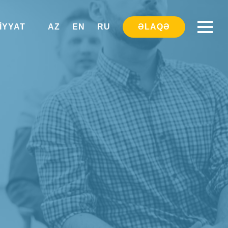
IYYAT
AZ
EN
RU
ƏLAQƏ