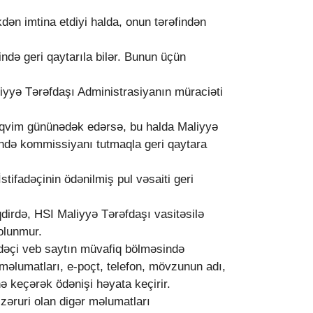
dən imtina etdiyi halda, onun tərəfindən
ində geri qaytarıla bilər. Bunun üçün
liyyə Tərəfdaşı Administrasiyanın müraciəti
 təqvim gününədək edərsə, bu halda Maliyyə
ğində kommissiyanı tutmaqla geri qaytara
tifadəçinin ödənilmiş pul vəsaiti geri
dirdə, HSI Maliyyə Tərəfdaşı vasitəsilə
 olunmur.
adəçi veb saytın müvafiq bölməsində
məlumatları, e-poçt, telefon, mövzunun adı,
nə keçərək ödənişi həyata keçirir.
 zəruri olan digər məlumatları