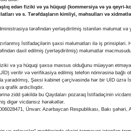
şlıq edən fiziki və ya hüquqi (kommersiya və ya qeyri-ko
atları və s.
Tərəfdaşların kimliyi, məhsulları və xidmətl
Administrasiya tərəfindən yerləşdirilmiş istənilən məlumat 
ırlanmış İstifadəçilərin şəxsi məlumatları ilə iş prinsipləri. H
rəfindən daxil edilmiş (yerləşdirilmiş) məlumatlar məcmusudur.
iziki və ya hüquqi şəxsə məxsus olduğunu müəyyən etməyə
(UİD) verilir və verifikasiya edilmiş telefon nömrəsinə bağlı o
 yaradılmış, Şəxsi kabinet çərçivəsində hər bir UİD üzrə İst
qrafik ardıcllıqdır.
inə zidd şəkildə bu Qaydaları pozaraq İstifadəçinin vicdans
ş digər vicdansız hərəkətlər.
06028471, Ünvan: Azərbaycan Respublikası, Bakı şəhəri, A