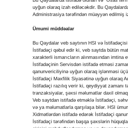
Bu Qaydalarda istifadə olunan və “Əsas term
uyğun olaraq izah ediləcəkdir. Bu Qaydalarda 
Administrasiya tərəfindən müəyyən edilmiş iz
Ümumi müddəalar
Bu Qaydalar veb saytının HSI və İstifadəçisi
İstifadəçi qəbul edir ki, veb saytda bütün mat
xarakterli ismarıcların alınmasından imtina
İstifadəçinin Servisdən istifadə etməsi zam
qanunvericiliyinə uyğun olaraq işlənməsi üçü
İstifadəçi Məxfilik Siyasətinə uyğun olaraq 
İstifadəçi razılıq verir ki, qeydiyyat zamanı
tranzaksiyalar, şəxsi məlumatlar daxil olmaql
Veb saytdan istifadə etməklə İstifadəçi, səh
və ya məlumatlarla qarşılaşa bilər. HSI ümum
Xidmətlərdən istifadə edərək İstifadəçi qanunv
İstifadəçi tərəfindən başqa şəxslərin hüquqla