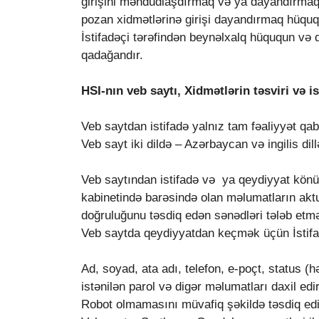
girişini məhdudlaşdırmaq və ya dayandırmaq h
pozan xidmətlərinə girişi dayandırmaq hüquq
İstifadəçi tərəfindən beynəlxalq hüququn və 
qadağandır.
HSI-nın veb saytı, Xidmətlərin təsviri və i
Veb saytdan istifadə yalnız tam fəaliyyət qabi
Veb sayt iki dildə – Azərbaycan və ingilis dill
Veb saytından istifadə və ya qeydiyyat könü
kabinetində barəsində olan məlumatların aktu
doğruluğunu təsdiq edən sənədləri tələb etm
Veb saytda qeydiyyatdan keçmək üçün İstifa
Ad, soyad, ata adı, telefon, e-poçt, status (h
istənilən parol və digər məlumatları daxil edir
Robot olmamasını müvafiq şəkildə təsdiq edi