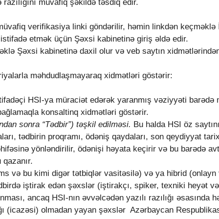
 razılığını müvafiq şəkildə təsdiq edir.
üvafiq verifikasiya linki göndərilir, həmin linkdən keçməklə
stifadə etmək üçün Şəxsi kabinetinə giriş əldə edir.
məklə Şəxsi kabinetinə daxil olur və veb saytın xidmətlərində
riyalarla məhdudlaşmayaraq xidmətləri göstərir:
stifadəçi HSI-ya müraciət edərək yaranmış vəziyyəti barədə 
ağlamaqla konsaltinq xidmətləri göstərir.
ndan sonra “Tədbir”) təşkil edilməsi.
Bu halda HSI öz saytını
rı, tədbirin proqramı, ödəniş qaydaları, son qeydiyyat tarixi v
fəsinə yönləndirilir, ödənişi həyata keçirir və bu barədə a
 qazanır.
 və bu kimi digər tətbiqlər vasitəsilə) və ya hibrid (onlayn 
birdə iştirak edən şəxslər (iştirakçı, spiker, texniki heyət və 
nması, ancaq HSI-nın əvvəlcədən yazılı razılığı əsasında hə
lığı (icazəsi) olmadan yayan şəxslər Azərbaycan Respublikası