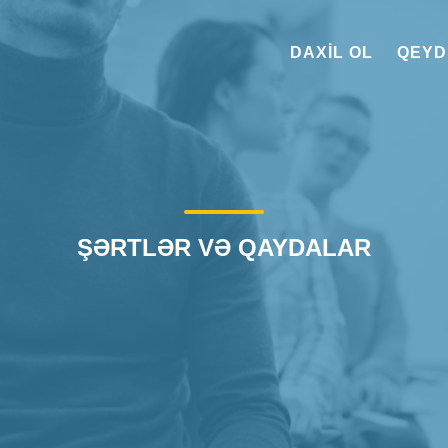
DAXIL OL
QEYD
ŞƏRTLƏR VƏ QAYDALAR