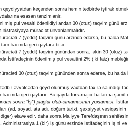
ün qeydiyyatdan keçəndən sonra həmin tədbirdə iştirak etmək
ydalarına əsasən tənzimlənir.
nilmiş pul vəsaiti ödənildiyi andan 30 (otuz) təqvim günü ərz
dministrasiyaya müraciət ünvanlanmalıdır.
r müraciəti 7 (yeddi) təqvim günü ərzində edərsə, bu halda Ma
i tam həcmdə geri qaytara bilər.
r müraciəti 7 (yeddi) təqvim günündən sonra, lakin 30 (otuz)
da İstifadəçinin ödənilmiş pul vəsaitini 2% (iki faiz) məblə
 müraciəti 30 (otuz) təqvim günündən sonra edərsə, bu halda İs
 tədbir əvvəlcədən qeyd olunmuş vaxtdan təxirə salındığı təq
am həcmdə qeri qaytarır. Bu qayda fors-major hallarına şamil
bundan sonra “İş”) plagiat olub-olmamasının yoxlaması.
İstif
ı (ad, soyad, ata adı, doğum tarixi, şəxsiyyət vəsiqəsinin 
və digər) əlavə edir, daha sonra Maliyyə Tərəfdaşının səhifəsi
, Administrasiya 1 (bir) iş günü ərzində İstifadəçinin İşini və