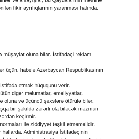
inlər və anlayışlar, bu Qaydalarının mətninə
ilən fikir ayrılıqlarının yaranması halında,
a müşayiət oluna bilər. İstifadəçi reklam
dlər üçün, habelə Azərbaycan Respublikasının
istifadə etmək hüququnu verir.
bütün digər məlumatlar, əməliyyatlar,
də oluna və üçüncü şəxslərə ötürülə bilər.
şqa bir şəkildə zərərli ola biləcək məzmun
zərdən keçirmir.
normaları ilə ziddiyyət təşkil etməməlidir.
 hallarda, Administrasiya İstifadəçinin