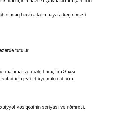
stifadəçinin hazırkı Qaydalarının şərtlərini
b olacaq hərəkətlərin həyata keçirilməsi
əzərdə tutulur.
qiq məlumat verməli, həmçinin Şəxsi
İstifadəçi qeyd etdiyi məlumatların
şəxsiyyət vəsiqəsinin seriyası və nömrəsi,