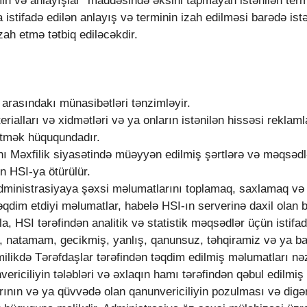
in və anlayışlar” maddəsində əksini tapmayan istənilən term
istifadə edilən anlayış və terminin izah edilməsi barədə istən
ah etmə tətbiq ediləcəkdir.
 arasındakı münasibətləri tənzimləyir.
erialları və xidmətləri və ya onların istənilən hissəsi reklaml
 etmək hüququndadır.
anı Məxfilik siyasətində müəyyən edilmiş şərtlərə və məqsə
n HSI-ya ötürülür.
Administrasiyaya şəxsi məlumatlarını toplamaq, saxlamaq və 
 təqdim etdiyi məlumatlar, habelə HSI-ın serverinə daxil olan 
a, HSI tərəfindən analitik və statistik məqsədlər üçün istifa
v, natamam, gecikmiş, yanlış, qanunsuz, təhqiramiz və ya ba
ilikdə Tərəfdaşlar tərəfindən təqdim edilmiş məlumatları nə
ericiliyin tələbləri və əxlaqın hamı tərəfindən qəbul edilmiş 
rının və ya qüvvədə olan qanunvericiliyin pozulması və digər