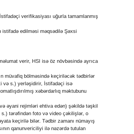
 İstifadəçi verifikasiyası uğurla tamamlanmış
n istifadə edilməsi məqsədilə Şəxsi
məlumat verir, HSI isə öz növbəsində ayrıca
n müvafiq bölməsində keçiriləcək tədbirlər
ə s.) yerləşidirir, İstifadəçi isə
vtomatlışdırılmış xəbərdarlıq məktubunu
və əyani rejimləri ehtiva edən) şəkildə təşkil
s.) tərəfindən foto və video çəkilişlər, o
yata keçirilə bilər. Tədbir zamanı nümayış
nın qanunvericiliyi ilə nəzərdə tutulan