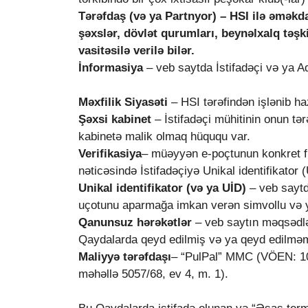
Tərəfdaş (və ya Partnyor)
– HSI ilə əməkda
şəxslər, dövlət qurumları, beynəlxalq təşkil
vasitəsilə verilə bilər.
İnformasiya
– veb saytda İstifadəçi və ya 
Məxfilik Siyasəti
– HSI tərəfindən işlənib haz
Şəxsi kabinet
– İstifadəçi mühitinin onun tə
kabinetə malik olmaq hüququ var.
Verifikasiya
– müəyyən e-poçtunun konkret f
nəticəsində İstifadəçiyə Unikal identifikator 
Unikal identifikator (və ya UİD)
– veb saytda
uçotunu aparmağa imkan verən simvollu və ya 
Qanunsuz hərəkətlər
– veb saytın məqsədlər
Qaydalarda qeyd edilmiş və ya qeyd edilməmi
Maliyyə tərəfdaşı
– “PulPal” MMC (VÖEN: 10
məhəllə 5057/68, ev 4, m. 1).