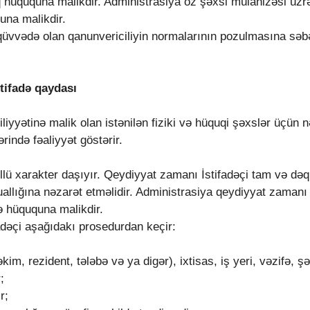
üququna malikdir. Administrasiya öz şəxsi mülahizəsi üzrə İ
una malikdir.
qüvvədə olan qanunvericiliyin normalarının pozulmasına səbə
stifadə qaydası
liyyətinə malik olan istənilən fiziki və hüquqi şəxslər üçün n
ərində fəaliyyət göstərir.
llü xarakter daşıyır. Qeydiyyat zamanı İstifadəçi tam və də
allığına nəzarət etməlidir. Administrasiya qeydiyyat zamanı 
ə hüququna malikdir.
dəçi aşağıdakı prosedurdan keçir:
əkim, rezident, tələbə və ya digər), ixtisas, iş yeri, vəzifə, 
;
r;