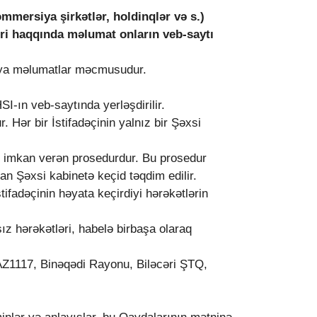
mmersiya şirkətlər, holdinqlər və s.)
əri haqqında məlumat onların veb-saytı
və ya məlumatlar məcmusudur.
SI-ın veb-saytında yerləşdirilir.
 Hər bir İstifadəçinin yalnız bir Şəxsi
 imkan verən prosedurdur. Bu prosedur
lan Şəxsi kabinetə keçid təqdim edilir.
ifadəçinin həyata keçirdiyi hərəkətlərin
ız hərəkətləri, habelə birbaşa olaraq
Z1117, Binəqədi Rayonu, Biləcəri ŞTQ,