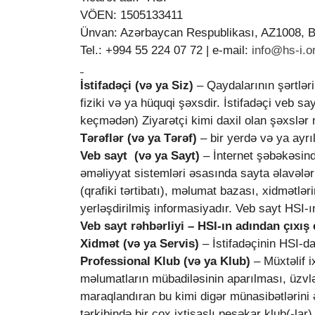
VÖEN: 1505133411
Ünvan: Azərbaycan Respublikası, AZ1008, Ba
Tel.: +994 55 224 07 72 | e-mail:
info@hs-i.o
İstifadəçi (və ya Siz)
– Qaydalarının şərtləri
fiziki və ya hüquqi şəxsdir. İstifadəçi ve
keçmədən) Ziyarətçi kimi daxil olan şəxslər n
Tərəflər (və ya Tərəf)
– bir yerdə və ya ayrı
Veb sayt (və ya Sayt)
– İnternet şəbəkəsi
əməliyyat sistemləri əsasında sayta əlavələr
(qrafiki tərtibatı), məlumat bazası, xidmətlə
yerləşdirilmiş informasiyadır. Veb sayt HSI-ı
Veb sayt rəhbərliyi
– HSI-ın adından çıxış 
Xidmət (və ya Servis)
– İstifadəçinin HSI-d
Professional Klub (və ya Klub)
– Müxtəlif i
məlumatların mübadiləsinin aparılması, üzvlər
maraqlandıran bu kimi digər münasibətlərini
tərkibində bir çox ixtisaslı peşəkar klub(-lar) 