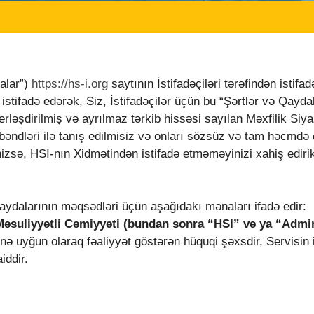
alar”)
https://hs-i.org
saytının İstifadəçiləri tərəfindən istifa
stifadə edərək, Siz, İstifadəçilər üçün bu “Şərtlər və Qaydal
ləşdirilmiş və ayrılmaz tərkib hissəsi sayılan Məxfilik Siya
 bəndləri ilə tanış edilmisiz və onları sözsüz və tam həcmdə 
inizsə, HSI-nın Xidmətindən istifadə etməməyinizi xahiş ediri
aydalarının məqsədləri üçün aşağıdakı mənaları ifadə edir:
əsuliyyətli Cəmiyyəti
(bundan sonra “HSI” və ya “Admin
ə uyğun olaraq fəaliyyət göstərən hüquqi şəxsdir, Servisin i
iddir.