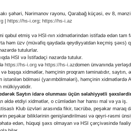
kı şəhəri, Nərimanov rayonu, Qarabağ küçəsi, ev 8, mənzi
rg
|
https://hs-i.org
;
https://hs-i.az
ni qəbul etmiş və HSI-nın xidmətlərindən istifadə edən tam fə
b sayta həm üzv (müvafiq qaydada qeydiyyatdan keçmiş şəxs)
əzərdə tutulurlar.
lıqda HSI və İstifadəçi nəzərdə tutulur.
ndə
https://hs-i.org
və
https://hs-i.az
domen ünvanında yerləşdir
 və başqa xidmətlər, həmçinin proqram təminatıdır, saytın, ə
rin istənilən bölməsi (yarımbölmələri), həmçinin xidmətlərdə A
n mülkiyyətidir.
edərək Saytın idarə olunması üçün səlahiyyətli şəxslərdir
an əldə etdiyi xidmətlər, o cümlədən hər hansı mal və ya iş.
xtisaslı Klub üzvləri arasında fikir, təcrübə, peşəkar maraq da
in peşəkar biliklərinin genişləndirilməsi və qeyri-rəsmi ünsi
 əhatə edən, hüquqi şəxs olmayan və HSI çərçivəsində fəaliy
ola bilər.