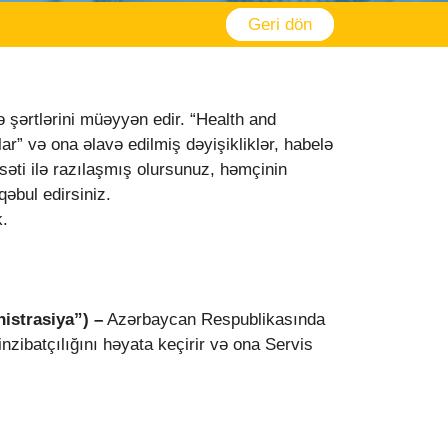
Geri dön
də şərtlərini müəyyən edir. “Health and
ar” və ona əlavə edilmiş dəyişikliklər, habelə
səti ilə razılaşmış olursunuz, həmçinin
qəbul edirsiniz.
k.
istrasiya”) –
Azərbaycan Respublikasında
nzibatçılığını həyata keçirir və ona Servis