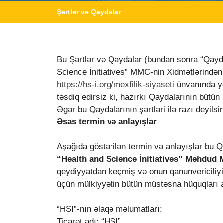
Şərtlər və Qaydalar
Bu Şərtlər və Qaydalar (bundan sonra “Qayd
Science İnitiatives” MMC-nin Xidmətlərindən i
https://hs-i.org/mexfilik-siyaseti
ünvanında yer
təsdiq edirsiz ki, hazırkı Qaydalarının bütün
Əgər bu Qaydalarının şərtləri ilə razı deyils
Əsas termin və anlayışlar
Aşağıda göstərilən termin və anlayışlar bu Q
“Health
and Science İnitiatives
” Məhdud M
qeydiyyatdan keçmiş və onun qanunvericiliyin
üçün mülkiyyətin bütün müstəsna hüquqları a
“HSI”-nın əlaqə məlumatları:
Ticarət adı: “HSI”