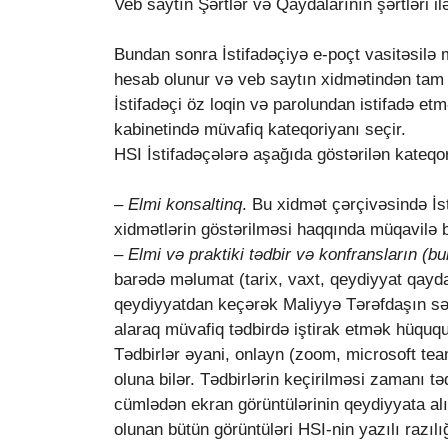
Veb saytın Şərtlər və Qaydalarının şərtləri ilə
Bundan sonra İstifadəçiyə e-poçt vasitəsilə m
hesab olunur və veb saytın xidmətindən tam i
İstifadəçi öz loqin və parolundan istifadə et
kabinetində müvafiq kateqoriyanı seçir.
HSI İstifadəçələrə aşağıda göstərilən kateqo
– Elmi konsaltinq
. Bu xidmət çərçivəsində İ
xidmətlərin göstərilməsi haqqında müqavilə b
–
Elmi və praktiki tədbir və konfransların (bu
barədə məlumat (tarix, vaxt, qeydiyyat qaydala
qeydiyyatdan keçərək Maliyyə Tərəfdaşın səhi
alaraq müvafiq tədbirdə iştirak etmək hüququ
Tədbirlər əyani, onlayn (zoom, microsoft teams
oluna bilər. Tədbirlərin keçirilməsi zamanı təd
cümlədən ekran görüntülərinin qeydiyyata alı
olunan bütün görüntüləri HSI-nin yazılı razı