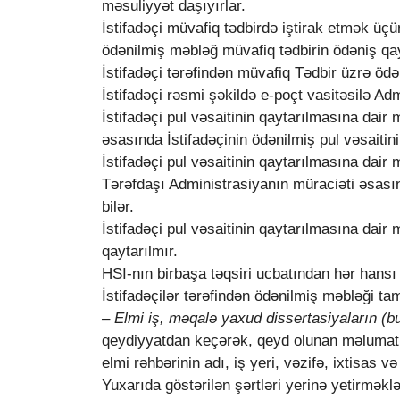
məsuliyyət daşıyırlar.
İstifadəçi müvafiq tədbirdə iştirak etmək üç
ödənilmiş məbləğ müvafiq tədbirin ödəniş qa
İstifadəçi tərəfindən müvafiq Tədbir üzrə ödə
İstifadəçi rəsmi şəkildə e-poçt vasitəsilə A
İstifadəçi pul vəsaitinin qaytarılmasına dai
əsasında İstifadəçinin ödənilmiş pul vəsaitin
İstifadəçi pul vəsaitinin qaytarılmasına dai
Tərəfdaşı Administrasiyanın müraciəti əsasın
bilər.
İstifadəçi pul vəsaitinin qaytarılmasına dair
qaytarılmır.
HSI-nın birbaşa təqsiri ucbatından hər hansı
İstifadəçilər tərəfindən ödənilmiş məbləği t
– Elmi iş, məqalə yaxud dissertasiyaların (
qeydiyyatdan keçərək, qeyd olunan məlumatlar
elmi rəhbərinin adı, iş yeri, vəzifə, ixtisas 
Yuxarıda göstərilən şərtləri yerinə yetirməklə