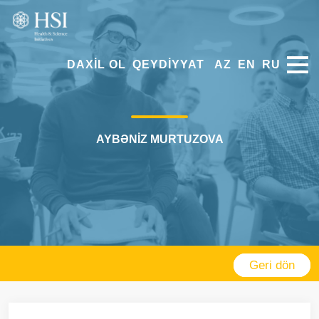
DAXIL OL
QEYDIYYAT
AZ
EN
RU
AYBƏNIZ MURTUZOVA
Geri dön