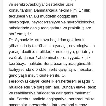
və serebrovaskulyar xəstəliklər üzrə
konsultantdır. Danimarkada həkim kimi 17 illik
təcrübəsi var. Bu müddətin doqquz ilini
nevrologiya, neyrocərrahiyyə və neyrofiziologiya
sahələrində geniş tədqiqatlara və praktik işlərə
sərf etmişdir.
Dr. Aybəniz Murtuzova beş ildən çox İnsult
şöbəsində iş təcrübəsi ilə yanaşı, nevrologiya ilə
yanaşı daxili xəstəliklər, kardiologiya, geriatriya
və ürək-damar / abdominal cərrahiyyədə klinik
təcrübəyə malikdir. Buna baxmayaraq gündəlik
fəaliyyətində o problemlərlə qarşılaşır, məsələn,
gənc yaşlı insult xəstələri ilə. O,
serebrovaskulyar xəstəlikləri hərtərəfli araşdırır,
müalicə edir və qarşısını alır. Bundan əlavə, təqib
və reabilitasiya müddətinə dair geniş məlumat
alır. Serebral amiloid angiopatiya, serebral mikro
qanamalar, preserebral, intraserebral stenoz,