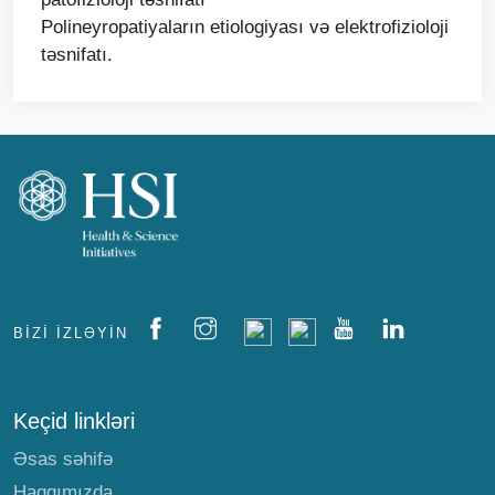
Polineyropatiyaların etiologiyası və elektrofizioloji
təsnifatı.
BIZI IZLƏYIN
Keçid linkləri
Əsas səhifə
Haqqımızda