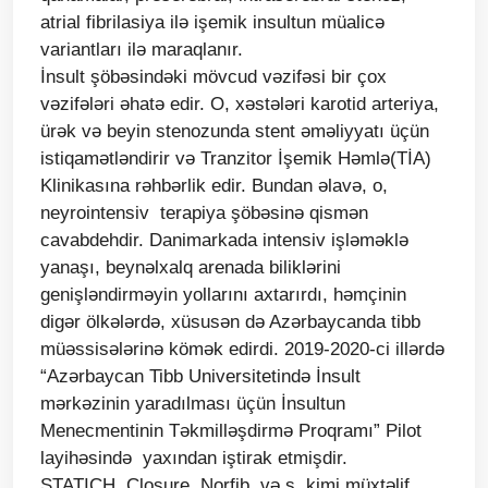
atrial fibrilasiya ilə işemik insultun müalicə
variantları ilə maraqlanır.
İnsult şöbəsindəki mövcud vəzifəsi bir çox
vəzifələri əhatə edir. O, xəstələri karotid arteriya,
ürək və beyin stenozunda stent əməliyyatı üçün
istiqamətləndirir və Tranzitor İşemik Həmlə(TİA)
Klinikasına rəhbərlik edir. Bundan əlavə, o,
neyrointensiv terapiya şöbəsinə qismən
cavabdehdir. Danimarkada intensiv işləməklə
yanaşı, beynəlxalq arenada biliklərini
genişləndirməyin yollarını axtarırdı, həmçinin
digər ölkələrdə, xüsusən də Azərbaycanda tibb
müəssisələrinə kömək edirdi. 2019-2020-ci illərdə
“Azərbaycan Tibb Universitetində İnsult
mərkəzinin yaradılması üçün İnsultun
Menecmentinin Təkmilləşdirmə Proqramı” Pilot
layihəsində yaxından iştirak etmişdir.
STATICH, Closure, Norfib, və s. kimi müxtəlif