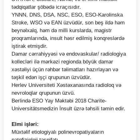
tədqiqatlar şöbədə icraçısıdır.
YNNN, DNS, DSA, NSC, ESO, ESO-Karolinska
Stroke, WSO və EAN üzvüdür, son beş ildə həm
beynəlxalq, həm də milli kurslarda, magistr
proqramlarında, insult həsr edilmiş konqreslərdə
iştirak etmişdir.
Damar cərrahiyyəsi və endovaskular/ radiologiya
kollecləri ilə mərkəzi regionda böyük damar
xəstəliyi üçün rəhbər təlimatları hazırlayan və
təşkil edən işçi qrupunun üzvüdür.
Herlev Universiteti Xəstəxanasında radioloq və
nevroloqlar qrupunun üzvü.
Berlində ESO Yay Məktəbi 2018 Charite-
Universitätsmedizin İnsult üzrə təhsili təmin edir.
Elmi işləri:
Müxtəlif etiologiyalı polinevropatiyaların
patofizioloji təsnifatı