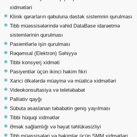
xidmətləri
Klinik qərarların qəbuluna dəstək sistemnin qurulması
Tibb müəssisələrində vahid DataBase idarəetmə
sistemlərinin qurulması
Pasientlərlə işin qurulması
Rəqəmsal (Elektron) Səhiyyə
Tibbi konsyerj xidməti
Pasiyentlər üçün ikinci həkim fikri
Xarici ölkələrdə müayinə və müalicə xidmətləri
Videokonsultasiya və teletəbabət
Palliativ qayğı
Sübuta əsaslanan təbabətin geniş yayılması
Tibbi hüquqi xidmətlər
Əmək sağlamlığı və həyat təhlükəsizliyi
Tibb müəssisələri və həkimlər üçün SMM xidmətləri