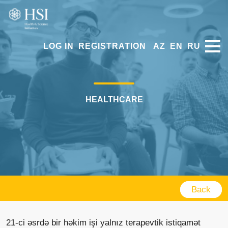
LOG IN
REGISTRATION
AZ
EN
RU
HEALTHCARE
Back
21-ci əsrdə bir həkim işi yalnız terapevtik istiqamət