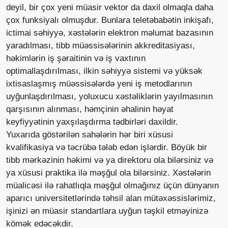
deyil, bir çox yeni müasir vektor da daxil olmaqla daha
çox funksiyalı olmuşdur. Bunlara teletəbabətin inkişafı,
ictimai səhiyyə, xəstələrin elektron məlumat bazasının
yaradılması, tibb müəssisələrinin akkreditasiyası,
həkimlərin iş şəraitinin və iş vaxtının
optimallaşdırılması, ilkin səhiyyə sistemi və yüksək
ixtisaslaşmış müəssisələrdə yeni iş metodlarının
uyğunlaşdırılması, yoluxucu xəstəliklərin yayılmasının
qarşısının alınması, həmçinin əhalinin həyat
keyfiyyətinin yaxşılaşdırma tədbirləri daxildir.
Yuxarıda göstərilən sahələrin hər biri xüsusi
kvalifikasiya və təcrübə tələb edən işlərdir. Böyük bir
tibb mərkəzinin həkimi və ya direktoru ola bilərsiniz və
ya xüsusi praktika ilə məşğul ola bilərsiniz. Xəstələrin
müalicəsi ilə rahatlıqla məşğul olmağınız üçün dünyanın
aparıcı universitetlərində təhsil alan mütəxəssislərimiz,
işinizi ən müasir standartlara uyğun təşkil etməyinizə
kömək edəcəkdir.