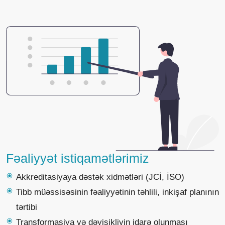
Fəaliyyət istiqamətlərimiz
Akkreditasiyaya dəstək xidmətləri (JCİ, İSO)
Tibb müəssisəsinin fəaliyyətinin təhlili, inkişaf planının
tərtibi
Transformasiya və dəyişikliyin idarə olunması